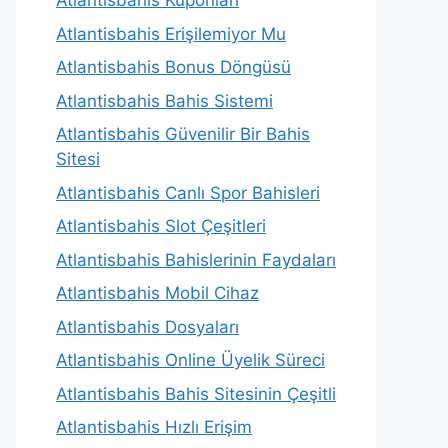
Atlantisbahis Kuponları
Atlantisbahis Erişilemiyor Mu
Atlantisbahis Bonus Döngüsü
Atlantisbahis Bahis Sistemi
Atlantisbahis Güvenilir Bir Bahis
Sitesi
Atlantisbahis Canlı Spor Bahisleri
Atlantisbahis Slot Çeşitleri
Atlantisbahis Bahislerinin Faydaları
Atlantisbahis Mobil Cihaz
Atlantisbahis Dosyaları
Atlantisbahis Online Üyelik Süreci
Atlantisbahis Bahis Sitesinin Çeşitli
Atlantisbahis Hızlı Erişim