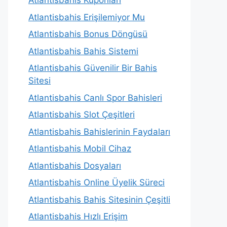
Atlantisbahis Kuponları
Atlantisbahis Erişilemiyor Mu
Atlantisbahis Bonus Döngüsü
Atlantisbahis Bahis Sistemi
Atlantisbahis Güvenilir Bir Bahis
Sitesi
Atlantisbahis Canlı Spor Bahisleri
Atlantisbahis Slot Çeşitleri
Atlantisbahis Bahislerinin Faydaları
Atlantisbahis Mobil Cihaz
Atlantisbahis Dosyaları
Atlantisbahis Online Üyelik Süreci
Atlantisbahis Bahis Sitesinin Çeşitli
Atlantisbahis Hızlı Erişim