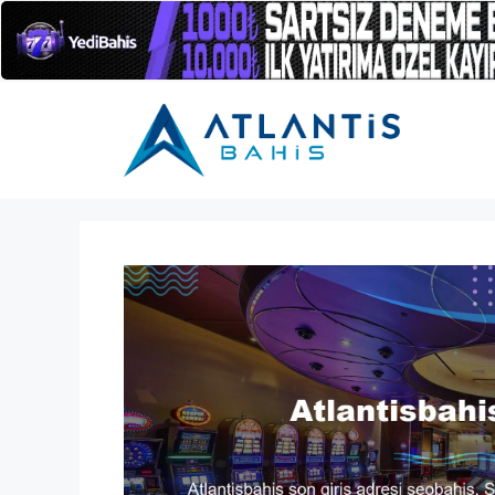
İçeriğe
atla