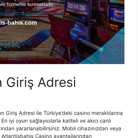
 Giriş Adresi
n Giriş Adresi ile Türkiye’deki casino meraklılarına
En iyi oyun sağlayıcılarla kaliteli ve akıcı canlı
ndan yararlanabilirsiniz. Mobil cihazınızdan veya
ve Atlantisbahis Casino avantajlarından