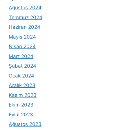
Ağustos 2024
Temmuz 2024
Haziran 2024
Mayıs 2024
Nisan 2024
Mart 2024
Şubat 2024
Ocak 2024
Aralık 2023
Kasım 2023
Ekim 2023
Eylül 2023
Ağustos 2023