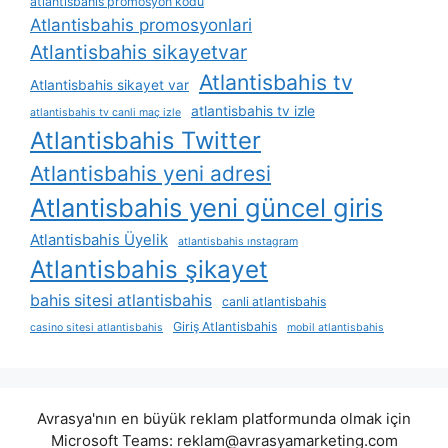
atlantisbahis promosyon kodu
Atlantisbahis promosyonlari
Atlantisbahis sikayetvar
Atlantisbahis tv
Atlantisbahis sikayet var
atlantisbahis tv izle
atlantisbahis tv canli maç izle
Atlantisbahis Twitter
Atlantisbahis yeni adresi
Atlantisbahis yeni güncel giris
Atlantisbahis Üyelik
atlantisbahis ınstagram
Atlantisbahis şikayet
bahis sitesi atlantisbahis
canli atlantisbahis
Giriş Atlantisbahis
casino sitesi atlantisbahis
mobil atlantisbahis
Avrasya'nın en büyük reklam platformunda olmak için
Microsoft Teams:
reklam@avrasyamarketing.com