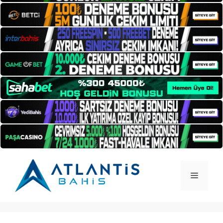
İçeriğe
atla
Menü