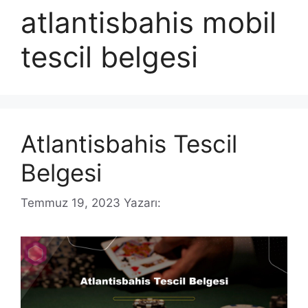
atlantisbahis mobil
tescil belgesi
Atlantisbahis Tescil
Belgesi
Temmuz 19, 2023
Yazarı: