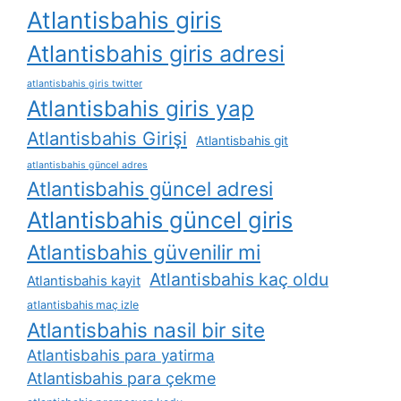
Atlantisbahis giris
Atlantisbahis giris adresi
atlantisbahis giris twitter
Atlantisbahis giris yap
Atlantisbahis Girişi
Atlantisbahis git
atlantisbahis güncel adres
Atlantisbahis güncel adresi
Atlantisbahis güncel giris
Atlantisbahis güvenilir mi
Atlantisbahis kaç oldu
Atlantisbahis kayit
atlantisbahis maç izle
Atlantisbahis nasil bir site
Atlantisbahis para yatirma
Atlantisbahis para çekme