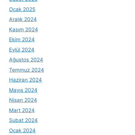
Ocak 2025
Aralık 2024
Kasım 2024
Ekim 2024
Eylül 2024
Ağustos 2024
Temmuz 2024
Haziran 2024
Mayıs 2024
Nisan 2024
Mart 2024
Şubat 2024
Ocak 2024