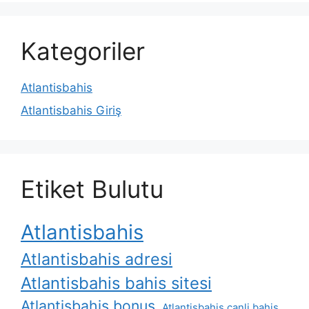
Kategoriler
Atlantisbahis
Atlantisbahis Giriş
Etiket Bulutu
Atlantisbahis
Atlantisbahis adresi
Atlantisbahis bahis sitesi
Atlantisbahis bonus
Atlantisbahis canli bahis