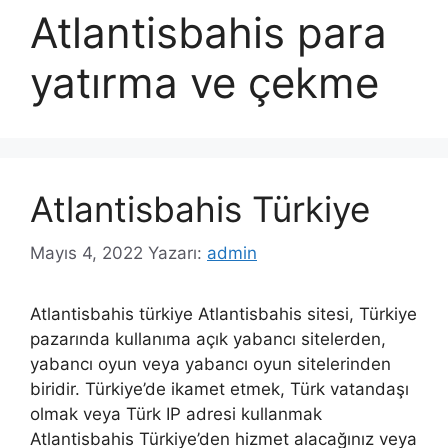
Atlantisbahis para
yatırma ve çekme
Atlantisbahis Türkiye
Mayıs 4, 2022
Yazarı:
admin
Atlantisbahis türkiye Atlantisbahis sitesi, Türkiye
pazarında kullanıma açık yabancı sitelerden,
yabancı oyun veya yabancı oyun sitelerinden
biridir. Türkiye’de ikamet etmek, Türk vatandaşı
olmak veya Türk IP adresi kullanmak
Atlantisbahis Türkiye’den hizmet alacağınız veya