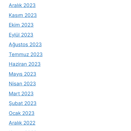
Aralık 2023
Kasım 2023
Ekim 2023
Eylül 2023
Ağustos 2023
Temmuz 2023
Haziran 2023
Mayıs 2023
Nisan 2023
Mart 2023
Şubat 2023
Ocak 2023
Aralık 2022