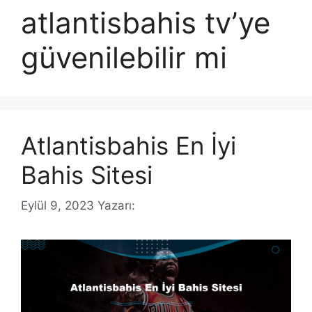
atlantisbahis tv’ye
güvenilebilir mi
Atlantisbahis En İyi
Bahis Sitesi
Eylül 9, 2023
Yazarı: