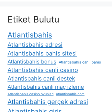
Etiket Bulutu
Atlantisbahis
Atlantisbahis adresi
Atlantisbahis bahis sitesi
Atlantisbahis bonus
Atlantisbahis canli bahis
Atlantisbahis canli casino
Atlantisbahis canli destek
Atlantisbahis canli maç izleme
Atlantisbahis casino oyunlari
atlantisbahis com
Atlantisbahis gerçek adresi
Atlantisbahis giris