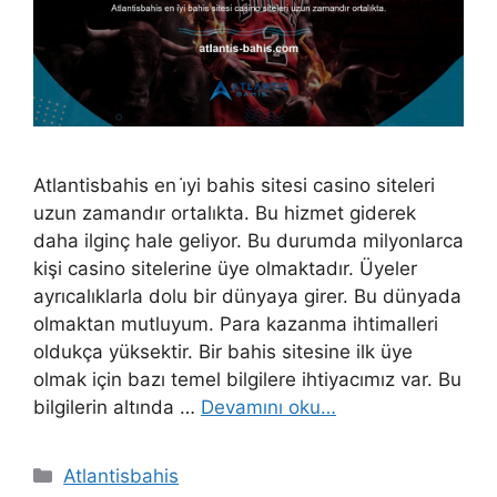
Atlantisbahis en i̇yi bahis sitesi casino siteleri
uzun zamandır ortalıkta. Bu hizmet giderek
daha ilginç hale geliyor. Bu durumda milyonlarca
kişi casino sitelerine üye olmaktadır. Üyeler
ayrıcalıklarla dolu bir dünyaya girer. Bu dünyada
olmaktan mutluyum. Para kazanma ihtimalleri
oldukça yüksektir. Bir bahis sitesine ilk üye
olmak için bazı temel bilgilere ihtiyacımız var. Bu
bilgilerin altında …
Devamını oku…
Kategoriler
Atlantisbahis