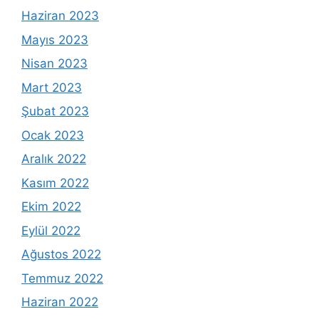
Haziran 2023
Mayıs 2023
Nisan 2023
Mart 2023
Şubat 2023
Ocak 2023
Aralık 2022
Kasım 2022
Ekim 2022
Eylül 2022
Ağustos 2022
Temmuz 2022
Haziran 2022