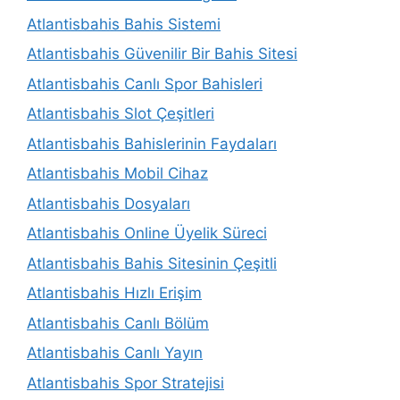
Atlantisbahis Bahis Sistemi
Atlantisbahis Güvenilir Bir Bahis Sitesi
Atlantisbahis Canlı Spor Bahisleri
Atlantisbahis Slot Çeşitleri
Atlantisbahis Bahislerinin Faydaları
Atlantisbahis Mobil Cihaz
Atlantisbahis Dosyaları
Atlantisbahis Online Üyelik Süreci
Atlantisbahis Bahis Sitesinin Çeşitli
Atlantisbahis Hızlı Erişim
Atlantisbahis Canlı Bölüm
Atlantisbahis Canlı Yayın
Atlantisbahis Spor Stratejisi