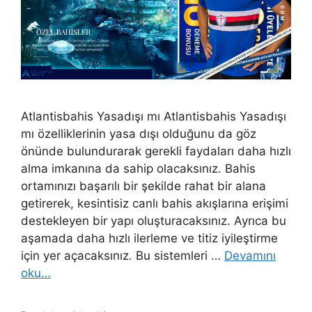
Atlantisbahis Yasadışı mı Atlantisbahis Yasadışı
mı özelliklerinin yasa dışı olduğunu da göz
önünde bulundurarak gerekli faydaları daha hızlı
alma imkanına da sahip olacaksınız. Bahis
ortamınızı başarılı bir şekilde rahat bir alana
getirerek, kesintisiz canlı bahis akışlarına erişimi
destekleyen bir yapı oluşturacaksınız. Ayrıca bu
aşamada daha hızlı ilerleme ve titiz iyileştirme
için yer açacaksınız. Bu sistemleri …
Devamını
oku…