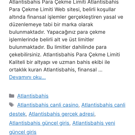
Atlantisbahis Para Çekme Limiti Atlantisbahis
Para Çekme Limiti Web sitesi, belirli koşullar
altında finansal işlemler gerçekleştiren yasal ve
düzenlemeye tabi bir marka olarak
bulunmaktadır. Yapacağınız para çekme
işlemlerinde belirli alt ve üst limitler
bulunmaktadır. Bu limitler dahilinde para
çekebilirsiniz. Atlantisbahis Para Çekme Limiti
Kaliteli bir altyapı ve uzman bahis ekibi ile
ortaklık kuran Atlantisbahis, finansal …
Devamını oku…
Kategoriler
Atlantisbahis
Etiketler
Atlantisbahis canli casino
,
Atlantisbahis canli
destek
,
Atlantisbahis gerçek adresi
,
Atlantisbahis güncel giris
,
Atlantisbahis yeni
güncel giris