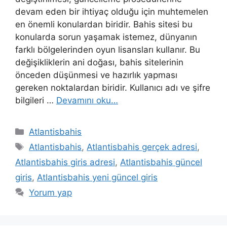
devam eden bir ihtiyaç olduğu için muhtemelen
en önemli konulardan biridir. Bahis sitesi bu
konularda sorun yaşamak istemez, dünyanın
farklı bölgelerinden oyun lisansları kullanır. Bu
değişikliklerin ani doğası, bahis sitelerinin
önceden düşünmesi ve hazırlık yapması
gereken noktalardan biridir. Kullanıcı adı ve şifre
bilgileri …
Devamını oku…
Kategoriler
Atlantisbahis
Etiketler
Atlantisbahis
,
Atlantisbahis gerçek adresi
,
Atlantisbahis giris adresi
,
Atlantisbahis güncel
giris
,
Atlantisbahis yeni güncel giris
Yorum yap