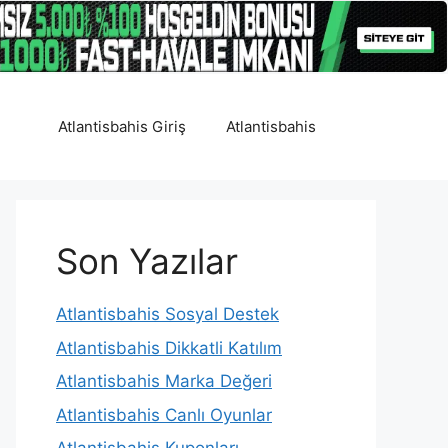
Atlantisbahis Giriş
Atlantisbahis
Son Yazılar
Atlantisbahis Sosyal Destek
Atlantisbahis Dikkatli Katılım
Atlantisbahis Marka Değeri
Atlantisbahis Canlı Oyunlar