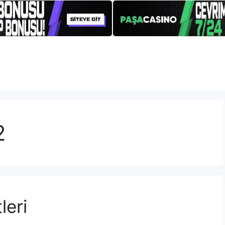
2
leri