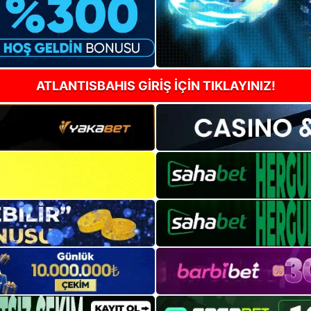
ATLANTISBAHIS GİRİŞ İÇİN TIKLAYINIZ!