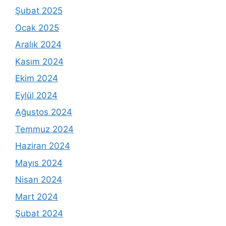
Şubat 2025
Ocak 2025
Aralık 2024
Kasım 2024
Ekim 2024
Eylül 2024
Ağustos 2024
Temmuz 2024
Haziran 2024
Mayıs 2024
Nisan 2024
Mart 2024
Şubat 2024