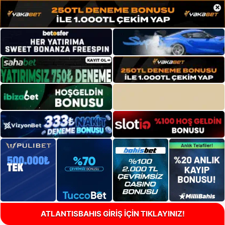
×
ATLANTISBAHIS GİRİŞ İÇİN TIKLAYINIZ!