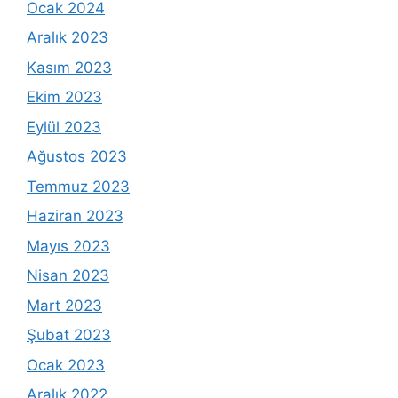
Ocak 2024
Aralık 2023
Kasım 2023
Ekim 2023
Eylül 2023
Ağustos 2023
Temmuz 2023
Haziran 2023
Mayıs 2023
Nisan 2023
Mart 2023
Şubat 2023
Ocak 2023
Aralık 2022