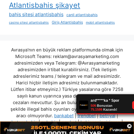
Atlantisbahis şikayet
bahis sitesi atlantisbahis
canli atlantisbahis
Giriş Atlantisbahis
casino sitesi atlantisbahis
mobil atlantisbahis
Avrasya'nın en büyük reklam platformunda olmak için
Microsoft Teams:
reklam@avrasyamarketing.com
adresimizden veya Telegram: @Avrasyamarketing
adresimizden irtibat kurabilirsiniz. (Tek iletişim
adreslerimiz teams / telegram ve mail adresimizdir.
Harici hiçbir iletişim adresimiz bulunmamaktadır.
Lütfen itibar etmeyiniz.) Türkiye yasalarına göre 7258
sayılı kanun uyarınca yasa dışı bahis oynamanın
cezaları mevcuttur. Şu an bulunduğunuz site hiç bir
şekilde illegal bahis oyunları oynatmıyor ve oynamaya
aracı olmuyordur.
bankabet
|
trendbet
|
betriyal
|
botegabahis
|
evbahis
|
egebet
|
bahisseningirisyap
|
×
hellbet