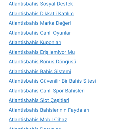
Atlantisbahis Sosyal Destek
Atlantisbahis Dikkatli Katılım
Atlantisbahis Marka Değeri
Atlantisbahis Canlı Oyunlar
Atlantisbahis Kuponları
Atlantisbahis Erişilemiyor Mu
Atlantisbahis Bonus Döngüsü
Atlantisbahis Bahis Sistemi
Atlantisbahis Güvenilir Bir Bahis Sitesi
Atlantisbahis Canlı Spor Bahisleri
Atlantisbahis Slot Çeşitleri
Atlantisbahis Bahislerinin Faydaları
Atlantisbahis Mobil Cihaz