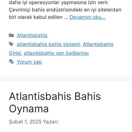
daha iyi operasyonlar yapmasına izin verir.
Çevrimiçi bahis endüstrisindeki en iyi sitelerden
biri olarak kabul edilen …
Devamını oku…
Kategoriler
Atlantisbahis
Etiketler
atlantisbahis bahis sistemi
,
Atlantisbahis
Girişi
,
atlantisbahis vpn bağlantısı
Yorum yap
Atlantisbahis Bahis
Oynama
Şubat 1, 2025
Yazarı: