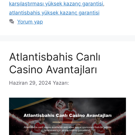
karşılaştırması yüksek kazanç garantisi
,
atlantisbahis yüksek kazanç garantisi
Yorum yap
Atlantisbahis Canlı
Casino Avantajları
Haziran 29, 2024
Yazarı: