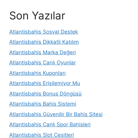
Son Yazılar
Atlantisbahis Sosyal Destek
Atlantisbahis Dikkatli Katılım
Atlantisbahis Marka Değeri
Atlantisbahis Canlı Oyunlar
Atlantisbahis Kuponları
Atlantisbahis Erişilemiyor Mu
Atlantisbahis Bonus Döngüsü
Atlantisbahis Bahis Sistemi
Atlantisbahis Güvenilir Bir Bahis Sitesi
Atlantisbahis Canlı Spor Bahisleri
Atlantisbahis Slot Çeşitleri