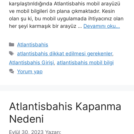
karşılaştırıldığında Atlantisbahis mobil arayüzü
ve mobil bilgileri ön plana çıkmaktadır. Kesin
olan şu ki, bu mobil uygulamada ihtiyacınız olan
her şeyi karmaşık bir arayüz …
Devamını oku…
Kategoriler
Atlantisbahis
Etiketler
atlantisbahis dikkat edilmesi gerekenler
,
Atlantisbahis Girişi
,
atlantisbahis mobil bilgi
Yorum yap
Atlantisbahis Kapanma
Nedeni
Eylül 30, 2023
Yazarı: