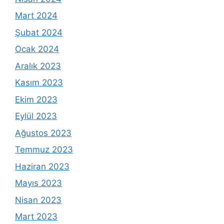
Mart 2024
Şubat 2024
Ocak 2024
Aralık 2023
Kasım 2023
Ekim 2023
Eylül 2023
Ağustos 2023
Temmuz 2023
Haziran 2023
Mayıs 2023
Nisan 2023
Mart 2023