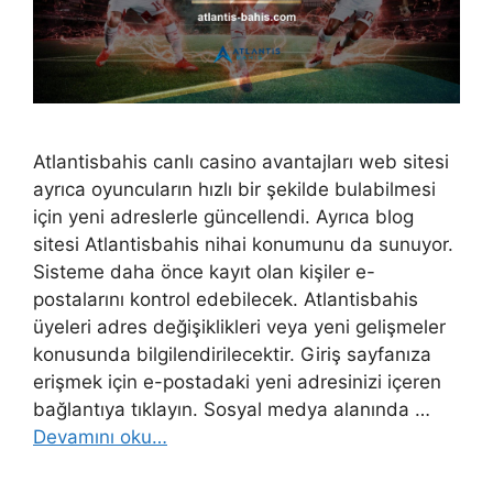
Atlantisbahis canlı casino avantajları web sitesi
ayrıca oyuncuların hızlı bir şekilde bulabilmesi
için yeni adreslerle güncellendi. Ayrıca blog
sitesi Atlantisbahis nihai konumunu da sunuyor.
Sisteme daha önce kayıt olan kişiler e-
postalarını kontrol edebilecek. Atlantisbahis
üyeleri adres değişiklikleri veya yeni gelişmeler
konusunda bilgilendirilecektir. Giriş sayfanıza
erişmek için e-postadaki yeni adresinizi içeren
bağlantıya tıklayın. Sosyal medya alanında …
Devamını oku…