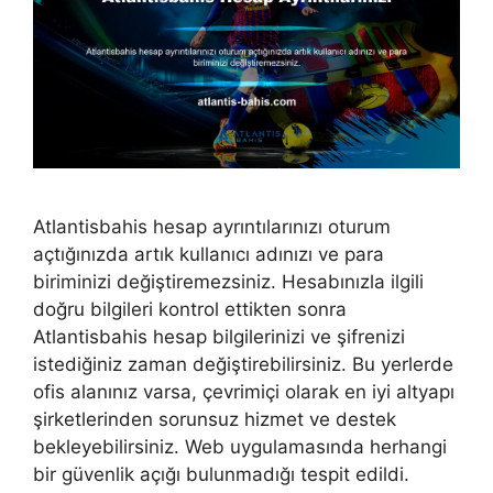
Atlantisbahis hesap ayrıntılarınızı oturum
açtığınızda artık kullanıcı adınızı ve para
biriminizi değiştiremezsiniz. Hesabınızla ilgili
doğru bilgileri kontrol ettikten sonra
Atlantisbahis hesap bilgilerinizi ve şifrenizi
istediğiniz zaman değiştirebilirsiniz. Bu yerlerde
ofis alanınız varsa, çevrimiçi olarak en iyi altyapı
şirketlerinden sorunsuz hizmet ve destek
bekleyebilirsiniz. Web uygulamasında herhangi
bir güvenlik açığı bulunmadığı tespit edildi.