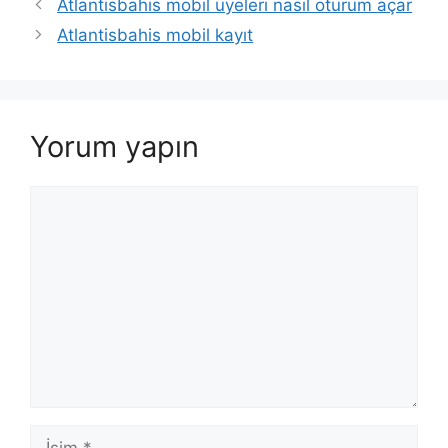
Atlantisbahis mobil üyeleri nasıl oturum açar
Atlantisbahis mobil kayıt
Yorum yapın
Yorum
İsim