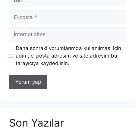
E-
posta
İnternet
sitesi
Daha sonraki yorumlarımda kullanılması için
adım, e-posta adresim ve site adresim bu
tarayıcıya kaydedilsin.
Son Yazılar