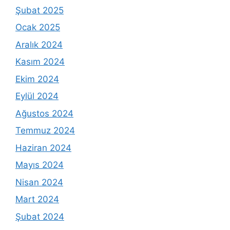
Şubat 2025
Ocak 2025
Aralık 2024
Kasım 2024
Ekim 2024
Eylül 2024
Ağustos 2024
Temmuz 2024
Haziran 2024
Mayıs 2024
Nisan 2024
Mart 2024
Şubat 2024