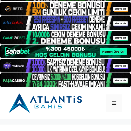
İçeriğe
atla
Menü