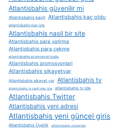
Atlantisbahis güvenilir mi
Atlantisbahis kaç oldu
Atlantisbahis kayit
atlantisbahis maç izle
Atlantisbahis nasil bir site
Atlantisbahis para yatirma
Atlantisbahis para çekme
atlantisbahis promosyon kodu
Atlantisbahis promosyonlari
Atlantisbahis sikayetvar
Atlantisbahis tv
Atlantisbahis sikayet var
atlantisbahis tv izle
atlantisbahis tv canli maç izle
Atlantisbahis Twitter
Atlantisbahis yeni adresi
Atlantisbahis yeni güncel giris
Atlantisbahis Üyelik
atlantisbahis ınstagram