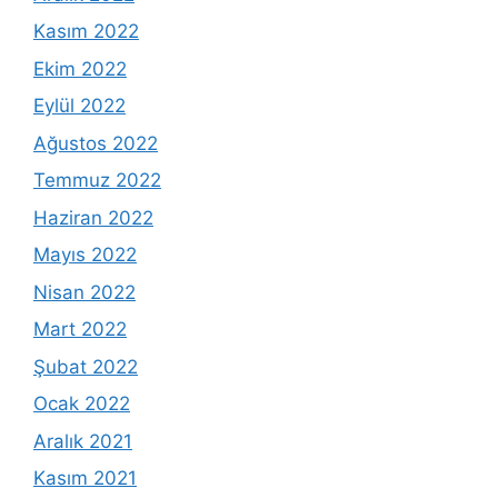
Kasım 2022
Ekim 2022
Eylül 2022
Ağustos 2022
Temmuz 2022
Haziran 2022
Mayıs 2022
Nisan 2022
Mart 2022
Şubat 2022
Ocak 2022
Aralık 2021
Kasım 2021