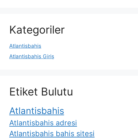
Kategoriler
Atlantisbahis
Atlantisbahis Giriş
Etiket Bulutu
Atlantisbahis
Atlantisbahis adresi
Atlantisbahis bahis sitesi