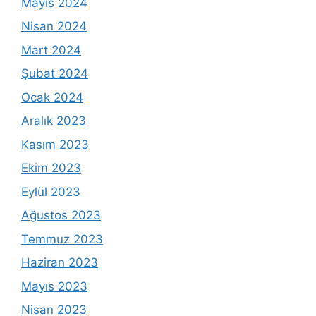
Mayıs 2024
Nisan 2024
Mart 2024
Şubat 2024
Ocak 2024
Aralık 2023
Kasım 2023
Ekim 2023
Eylül 2023
Ağustos 2023
Temmuz 2023
Haziran 2023
Mayıs 2023
Nisan 2023