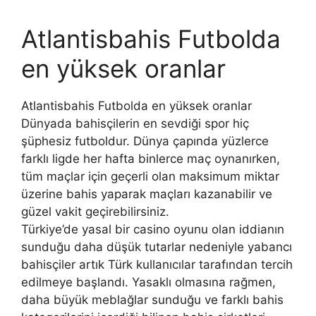
Atlantisbahis Futbolda
en yüksek oranlar
Atlantisbahis Futbolda en yüksek oranlar
Dünyada bahisçilerin en sevdiği spor hiç
şüphesiz futboldur. Dünya çapında yüzlerce
farklı ligde her hafta binlerce maç oynanırken,
tüm maçlar için geçerli olan maksimum miktar
üzerine bahis yaparak maçları kazanabilir ve
güzel vakit geçirebilirsiniz.
Türkiye’de yasal bir casino oyunu olan iddianın
sunduğu daha düşük tutarlar nedeniyle yabancı
bahisçiler artık Türk kullanıcılar tarafından tercih
edilmeye başlandı. Yasaklı olmasına rağmen,
daha büyük meblağlar sunduğu ve farklı bahis