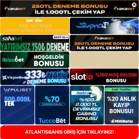
×
ATLANTISBAHIS GİRİŞ İÇİN TIKLAYINIZ!