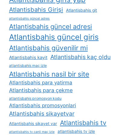
Atlantisbahis Girişi
Atlantisbahis git
atlantisbahis güncel adres
Atlantisbahis güncel adresi
Atlantisbahis güncel giris
Atlantisbahis güvenilir mi
Atlantisbahis kaç oldu
Atlantisbahis kayit
atlantisbahis maç izle
Atlantisbahis nasil bir site
Atlantisbahis para yatirma
Atlantisbahis para çekme
atlantisbahis promosyon kodu
Atlantisbahis promosyonlari
Atlantisbahis sikayetvar
Atlantisbahis tv
Atlantisbahis sikayet var
atlantisbahis tv izle
atlantisbahis tv canli maç izle