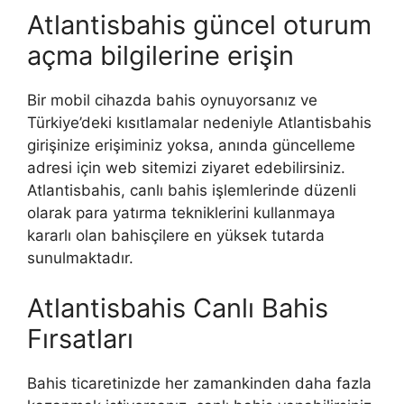
Atlantisbahis güncel oturum
açma bilgilerine erişin
Bir mobil cihazda bahis oynuyorsanız ve
Türkiye’deki kısıtlamalar nedeniyle Atlantisbahis
girişinize erişiminiz yoksa, anında güncelleme
adresi için web sitemizi ziyaret edebilirsiniz.
Atlantisbahis, canlı bahis işlemlerinde düzenli
olarak para yatırma tekniklerini kullanmaya
kararlı olan bahisçilere en yüksek tutarda
sunulmaktadır.
Atlantisbahis Canlı Bahis
Fırsatları
Bahis ticaretinizde her zamankinden daha fazla