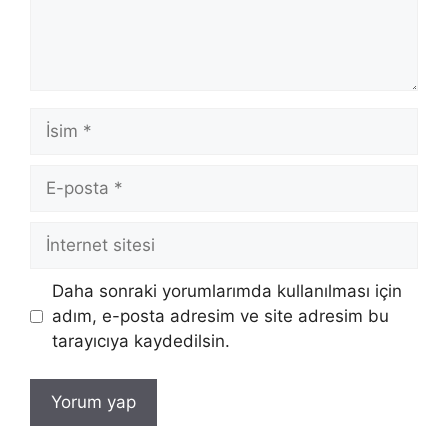
İsim
E-
posta
İnternet
sitesi
Daha sonraki yorumlarımda kullanılması için
adım, e-posta adresim ve site adresim bu
tarayıcıya kaydedilsin.