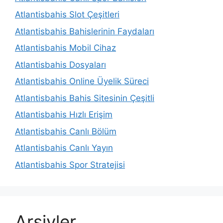
Atlantisbahis Slot Çeşitleri
Atlantisbahis Bahislerinin Faydaları
Atlantisbahis Mobil Cihaz
Atlantisbahis Dosyaları
Atlantisbahis Online Üyelik Süreci
Atlantisbahis Bahis Sitesinin Çeşitli
Atlantisbahis Hızlı Erişim
Atlantisbahis Canlı Bölüm
Atlantisbahis Canlı Yayın
Atlantisbahis Spor Stratejisi
Arşivler