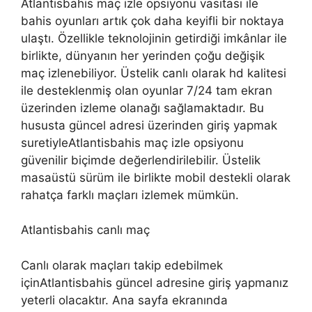
Atlantisbahis maç izle opsiyonu vasıtası ile
bahis oyunları artık çok daha keyifli bir noktaya
ulaştı. Özellikle teknolojinin getirdiği imkânlar ile
birlikte, dünyanın her yerinden çoğu değişik
maç izlenebiliyor. Üstelik canlı olarak hd kalitesi
ile desteklenmiş olan oyunlar 7/24 tam ekran
üzerinden izleme olanağı sağlamaktadır. Bu
hususta güncel adresi üzerinden giriş yapmak
suretiyleAtlantisbahis maç izle opsiyonu
güvenilir biçimde değerlendirilebilir. Üstelik
masaüstü sürüm ile birlikte mobil destekli olarak
rahatça farklı maçları izlemek mümkün.
Atlantisbahis canlı maç
Canlı olarak maçları takip edebilmek
içinAtlantisbahis güncel adresine giriş yapmanız
yeterli olacaktır. Ana sayfa ekranında