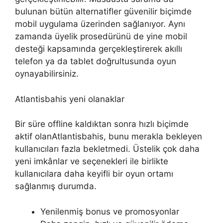
bulunan bütün alternatifler güvenilir biçimde
mobil uygulama üzerinden sağlanıyor. Aynı
zamanda üyelik prosedürünü de yine mobil
desteği kapsamında gerçekleştirerek akıllı
telefon ya da tablet doğrultusunda oyun
oynayabilirsiniz.
Atlantisbahis yeni olanaklar
Bir süre offline kaldıktan sonra hızlı biçimde
aktif olanAtlantisbahis, bunu merakla bekleyen
kullanıcıları fazla bekletmedi. Üstelik çok daha
yeni imkânlar ve seçenekleri ile birlikte
kullanıcılara daha keyifli bir oyun ortamı
sağlanmış durumda.
Yenilenmiş bonus ve promosyonlar