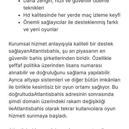
Daha zengin, hızlı ve güvenilir ödeme
teknikleri
Hd kalitesinde her yerde maç izleme keyfi
Önemli sağlayıcılar ile desteklenmiş farklı
ve yeni oyunlar
Kurumsal hizmet anlayışıyla kaliteli bir destek
sağlayanAtlantisbahis, şu an piyasanın en
güvenilir bahis şirketlerinden biridir. Özellikle
şeffaf politika üzerinden lisans numarası
alınabilir ve doğruluğunu sağlama yapılabilir.
Ayrıca altyapı sistemleri ve diğer bütün imkânları
ile birlikte kesintisiz bir oyun ortamı sağlıyor. Bu
doğrultudaAtlantisbahis adresinin sonrasında
şimdi domain üzerindeki rakam değişikliği
ileAtlantisbahis olarak tekrar kullanıcılara oyun
hizmeti sunmaya başladı.