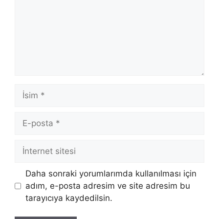
İsim
E-
posta
İnternet
sitesi
Daha sonraki yorumlarımda kullanılması için
adım, e-posta adresim ve site adresim bu
tarayıcıya kaydedilsin.