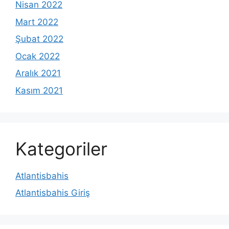
Nisan 2022
Mart 2022
Şubat 2022
Ocak 2022
Aralık 2021
Kasım 2021
Kategoriler
Atlantisbahis
Atlantisbahis Giriş