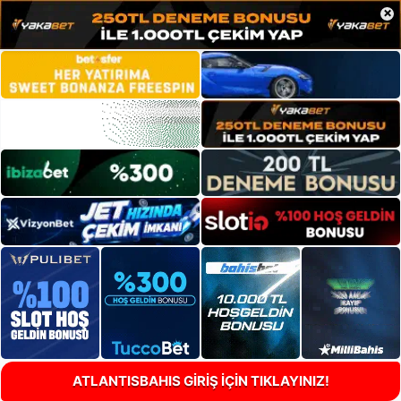
×
ATLANTISBAHIS GİRİŞ İÇİN TIKLAYINIZ!