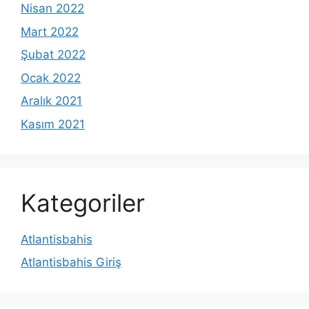
Nisan 2022
Mart 2022
Şubat 2022
Ocak 2022
Aralık 2021
Kasım 2021
Kategoriler
Atlantisbahis
Atlantisbahis Giriş