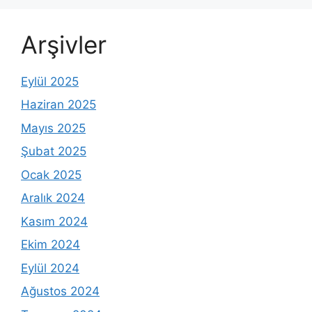
Arşivler
Eylül 2025
Haziran 2025
Mayıs 2025
Şubat 2025
Ocak 2025
Aralık 2024
Kasım 2024
Ekim 2024
Eylül 2024
Ağustos 2024