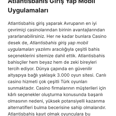
Atlantisbahis Giriş Yap Mobil
Uygulamaları
Atlantisbahis giriş yaparak Avrupanın en iyi
çevrimiçi casinolarından birinin avantajlarından
yararlanabilirsiniz. Her ne kadar bunlara Casino
desek de,
Atlantisbahis giriş yap mobil
uygulamaları
yazılımı aracılığıyla çeşitli bahis
seçeneklerini sitemize dahil ettik. Atlantisbahis
bahisçiler hem beyaz hem de zeki bireyleri
tercih ediyor. Dünya çapında en güvenilir
altyapıya bağlı yaklaşık 3.000 oyun sitesi. Canlı
casino hizmeti çok çeşitli Türk oyunları
sunmaktadır. Casino firmalarının müşterileri için
kârlı seçenekler oluşturma konusunda başarılı
olmasının nedeni, yüksek potansiyelli kazanma
alternatifleri bulma becerisine sahip olmalarıdır.
Atlantisbahis kayıt olmak oyunculara bu