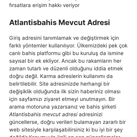
fırsatlara erişim hakkı veriyor
Atlantisbahis Mevcut Adresi
Giriş adresini tanımlamak ve değiştirmek için
farklı yöntemler kullanılıyor. Ülkemizdeki pek çok
canlı bahis platformu gibi bu kuruluş da ismine
sayısal bir ek ekliyor. Ancak bu rakamların her
zaman tutarlı ve düzenli olduğunu iddia etmek
doğru değil. Karma adreslerin kullanımı da
belirtilebilir. Site adresinizde herhangi bir
değişiklik olduğunda ilk sizin haberiniz olması
için sayfamızı ziyaret etmeyi unutmayın. Bir
arama motoruna yazarsanız ve bahis şirketi
Atlantisbahis mevcut adresi
adresinizi
güncellerse, doğru verileri bulamayan zararlı bir
web sitesiyle karşılaşabilirsiniz ki bu iyi bir şey