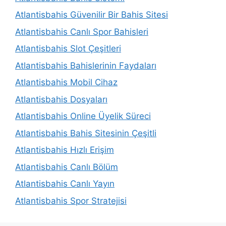
Atlantisbahis Güvenilir Bir Bahis Sitesi
Atlantisbahis Canlı Spor Bahisleri
Atlantisbahis Slot Çeşitleri
Atlantisbahis Bahislerinin Faydaları
Atlantisbahis Mobil Cihaz
Atlantisbahis Dosyaları
Atlantisbahis Online Üyelik Süreci
Atlantisbahis Bahis Sitesinin Çeşitli
Atlantisbahis Hızlı Erişim
Atlantisbahis Canlı Bölüm
Atlantisbahis Canlı Yayın
Atlantisbahis Spor Stratejisi