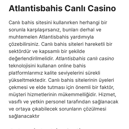
Atlantisbahis Canlı Casino
Canlı bahis sitesini kullanırken herhangi bir
sorunla karşılaşırsanız, bunları derhal ve
muhtemelen Atlantisbahis yardımıyla
çözebilirsiniz. Canlı bahis siteleri hareketli bir
sektördür ve kapsamlı bir şekilde
değerlendirilmelidir.
Atlantisbahis canlı casino
teknolojisini kullanan online bahis
platformlarımız kalite seviyelerini sürekli
yükseltmektedir. Canlı bahis sitelerinin üyeleri
çekmesi ve elde tutması için önemli bir faktör,
müşteri hizmetlerinin mükemmelliğidir. Hizmet,
vasıflı ve yetkin personel tarafından sağlanacak
ve ortaya çıkabilecek sorunların çözülmesi
sağlanacaktır