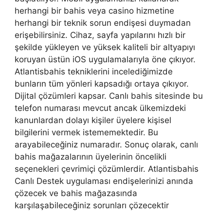
herhangi bir bahis veya casino hizmetine
herhangi bir teknik sorun endişesi duymadan
erişebilirsiniz. Cihaz, sayfa yapılarını hızlı bir
şekilde yükleyen ve yüksek kaliteli bir altyapıyı
koruyan üstün iOS uygulamalarıyla öne çıkıyor.
Atlantisbahis tekniklerini incelediğimizde
bunların tüm yönleri kapsadığı ortaya çıkıyor.
Dijital çözümleri kapsar. Canlı bahis sitesinde bu
telefon numarası mevcut ancak ülkemizdeki
kanunlardan dolayı kişiler üyelere kişisel
bilgilerini vermek istememektedir. Bu
arayabileceğiniz numaradır. Sonuç olarak, canlı
bahis mağazalarının üyelerinin öncelikli
seçenekleri çevrimiçi çözümlerdir. Atlantisbahis
Canlı Destek uygulaması endişelerinizi anında
çözecek ve bahis mağazasında
karşılaşabileceğiniz sorunları çözecektir