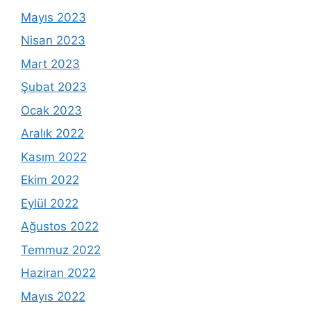
Mayıs 2023
Nisan 2023
Mart 2023
Şubat 2023
Ocak 2023
Aralık 2022
Kasım 2022
Ekim 2022
Eylül 2022
Ağustos 2022
Temmuz 2022
Haziran 2022
Mayıs 2022