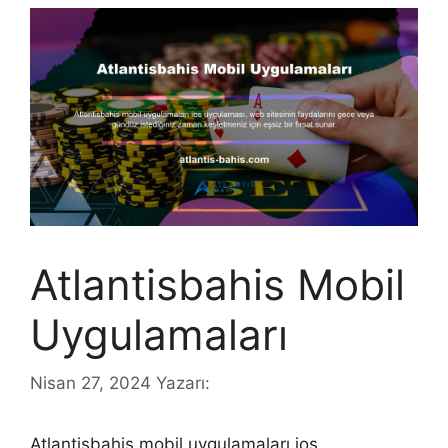
Atlantisbahis Mobil
Uygulamaları
Nisan 27, 2024
Yazarı:
Atlantisbahis mobil uygulamaları ios