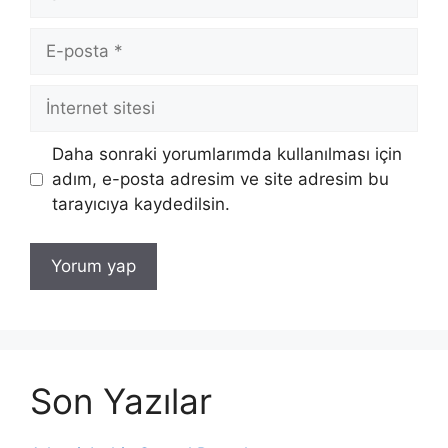
E-
posta
İnternet
sitesi
Daha sonraki yorumlarımda kullanılması için
adım, e-posta adresim ve site adresim bu
tarayıcıya kaydedilsin.
Son Yazılar