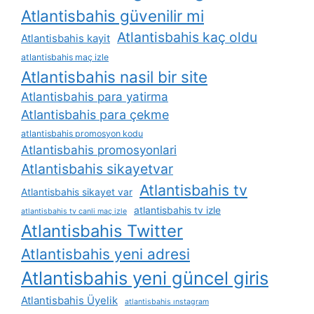
Atlantisbahis güvenilir mi
Atlantisbahis kaç oldu
Atlantisbahis kayit
atlantisbahis maç izle
Atlantisbahis nasil bir site
Atlantisbahis para yatirma
Atlantisbahis para çekme
atlantisbahis promosyon kodu
Atlantisbahis promosyonlari
Atlantisbahis sikayetvar
Atlantisbahis tv
Atlantisbahis sikayet var
atlantisbahis tv izle
atlantisbahis tv canli maç izle
Atlantisbahis Twitter
Atlantisbahis yeni adresi
Atlantisbahis yeni güncel giris
Atlantisbahis Üyelik
atlantisbahis ınstagram