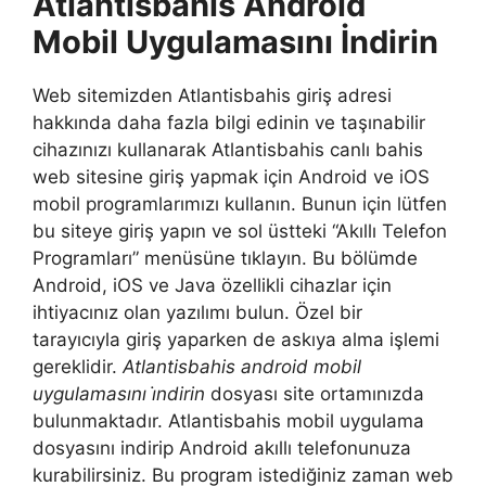
Atlantisbahis Android
Mobil Uygulamasını İndirin
Web sitemizden Atlantisbahis giriş adresi
hakkında daha fazla bilgi edinin ve taşınabilir
cihazınızı kullanarak Atlantisbahis canlı bahis
web sitesine giriş yapmak için Android ve iOS
mobil programlarımızı kullanın. Bunun için lütfen
bu siteye giriş yapın ve sol üstteki “Akıllı Telefon
Programları” menüsüne tıklayın. Bu bölümde
Android, iOS ve Java özellikli cihazlar için
ihtiyacınız olan yazılımı bulun. Özel bir
tarayıcıyla giriş yaparken de askıya alma işlemi
gereklidir.
Atlantisbahis android mobil
uygulamasını i̇ndirin
dosyası site ortamınızda
bulunmaktadır. Atlantisbahis mobil uygulama
dosyasını indirip Android akıllı telefonunuza
kurabilirsiniz. Bu program istediğiniz zaman web