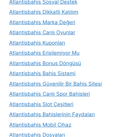
Atlantisbahis Sosyal Destek
Atlantisbahis Dikkatli Katılım
Atlantisbahis Marka Değeri
Atlantisbahis Canlı Oyunlar
Atlantisbahis Kuponları
Atlantisbahis Erişilemiyor Mu
Atlantisbahis Bonus Döngüsü
Atlantisbahis Bahis Sistemi
Atlantisbahis Güvenilir Bir Bahis Sitesi
Atlantisbahis Canlı Spor Bahisleri
Atlantisbahis Slot Çeşitleri
Atlantisbahis Bahislerinin Faydaları
Atlantisbahis Mobil Cihaz
Atlantisbahis Dosyaları