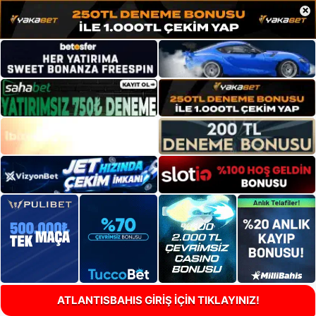
×
ATLANTISBAHIS GİRİŞ İÇİN TIKLAYINIZ!