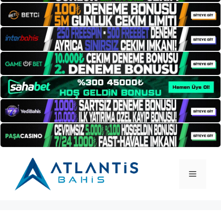
İçeriğe
atla
Menü