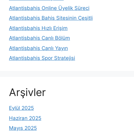
Atlantisbahis Online Üyelik Süreci
Atlantisbahis Bahis Sitesinin Çeşitli
Atlantisbahis Hızlı Erişim
Atlantisbahis Canlı Bölüm
Atlantisbahis Canlı Yayın
Atlantisbahis Spor Stratejisi
Arşivler
Eylül 2025
Haziran 2025
Mayıs 2025