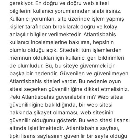
gerekiyor. En doğru ve doğru web sitesi
bilgilerini kullanıcı yorumlarından alabilirsiniz.
Kullanıcı yorumları, site üzerinde işlem yapmış
kişiler tarafından bırakılarak doğru ve kolay
anlaşılır bilgiler verilmektedir. Atlantisbahis
kullanıcı incelemelerine bakılırsa, hepsinin
olumlu olduğu açık. Sitedeki tüm işlemlerden
memnun oldukları için kullanıcı geri bildirimleri
de olumludur. Bu, bu siteye güvenmek için
başka bir nedendir. Güvenilen ve güvenilmeyen
Atlantisbahis siteleri vardır. Bu nedenle oyun
sitesi seçerken güvenilirliğine dikkat etmelisiniz.
Peki Atlantisbahis güvenilebilir mi? Web sitesi
güvenilirliğine bakıldığında, bir web sitesi
hakkında şikayet olmaması, web sitesinin
güvenilir olduğunu gösterir. Bu web sitesi lisansı
altında işletilmektedir. Atlantisbahis sayfası,
tıpkı lisans sayfasının güvenilir bir sayfa olduğu