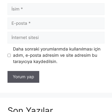
İsim
E-
posta
İnternet
sitesi
Daha sonraki yorumlarımda kullanılması için
adım, e-posta adresim ve site adresim bu
tarayıcıya kaydedilsin.
Son Yazılar