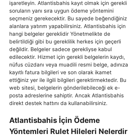
işaretleyin. Atlantisbahis kayıt olmak için gerekli
soruların yanı sıra uygun ödeme yöntemini
seçmeniz gerekecektir. Bu sayede beğendiğiniz
alanlara yatırım yapabilirsiniz. Atlantisbahis için
hangi belgeler gereklidir Yönetmelikte de
belirtildiği gibi bu gereklilik herkes için geçerli
değildir. Belgeler sadece gerekliyse kabul
edilecektir. Hizmet için gerekli belgelerin kaydı,
nüfus cüzdanı veya muadili resmi belge, adınıza
kayıtlı fatura bilgileri ve son olarak ikamet
ettiğiniz yer ile ilgili bilgileri gerektirmektedir. Bu
web sitesi, belgelerin gönderilebileceği ek e-
posta adreslerine sahiptir. Ancak Atlantisbahis
direkt destek hattını da kullanabilirsiniz.
Atlantisbahis İçin Ödeme
Yöntemleri Rulet Hileleri Nelerdir