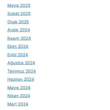
Mayıs 2025
Şubat 2025
Ocak 2025
Aralık 2024
Kasım 2024
Ekim 2024
Eylül 2024
Ağustos 2024
Temmuz 2024
Haziran 2024
Mayıs 2024
Nisan 2024
Mart 2024