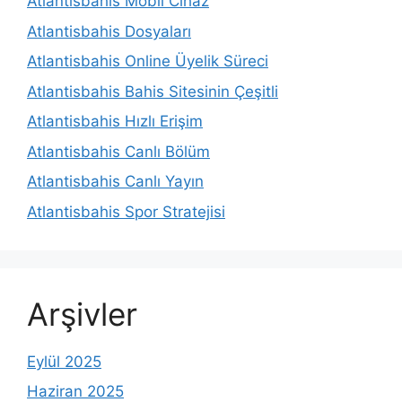
Atlantisbahis Mobil Cihaz
Atlantisbahis Dosyaları
Atlantisbahis Online Üyelik Süreci
Atlantisbahis Bahis Sitesinin Çeşitli
Atlantisbahis Hızlı Erişim
Atlantisbahis Canlı Bölüm
Atlantisbahis Canlı Yayın
Atlantisbahis Spor Stratejisi
Arşivler
Eylül 2025
Haziran 2025