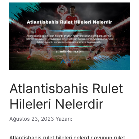
Atlantisbahis Rulet
Hileleri Nelerdir
Ağustos 23, 2023
Yazarı:
Atlantisbahis rulet hileleri nelerdir oyunun rulet