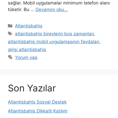
sağlar. Mobil uygulamalar minimum telefon alanı
tüketir. Bu …
Devamını oku…
Kategoriler
Atlantisbahis
Etiketler
atlantisbahis bireylerin boş zamanları
,
atlantisbahis mobil uygulamasının faydaları
,
girisi atlantisbahis
Yorum yap
Son Yazılar
Atlantisbahis Sosyal Destek
Atlantisbahis Dikkatli Katılım