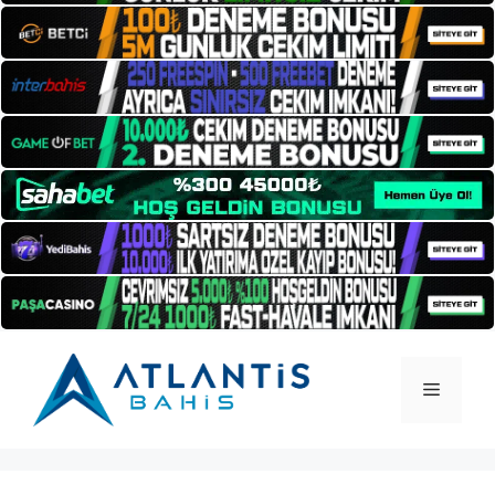
İçeriğe
atla
Menü