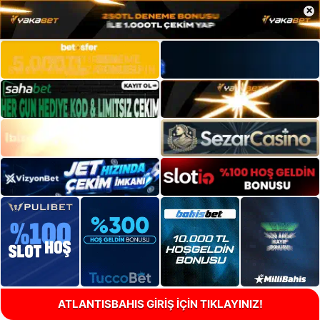
×
ATLANTISBAHIS GİRİŞ İÇİN TIKLAYINIZ!