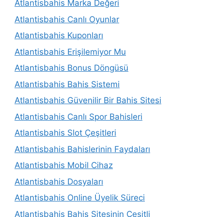
Atlantisbahis Marka Değeri
Atlantisbahis Canlı Oyunlar
Atlantisbahis Kuponları
Atlantisbahis Erişilemiyor Mu
Atlantisbahis Bonus Döngüsü
Atlantisbahis Bahis Sistemi
Atlantisbahis Güvenilir Bir Bahis Sitesi
Atlantisbahis Canlı Spor Bahisleri
Atlantisbahis Slot Çeşitleri
Atlantisbahis Bahislerinin Faydaları
Atlantisbahis Mobil Cihaz
Atlantisbahis Dosyaları
Atlantisbahis Online Üyelik Süreci
Atlantisbahis Bahis Sitesinin Çeşitli