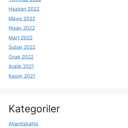
Haziran 2022
Mayıs 2022
Nisan 2022
Mart 2022
Şubat 2022
Ocak 2022
Aralık 2021
Kasım 2021
Kategoriler
Atlantisbahis