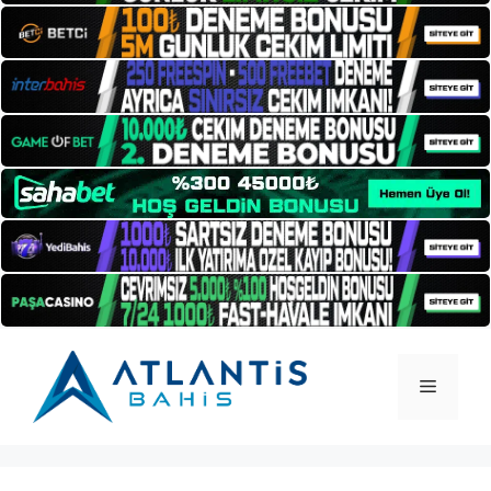
İçeriğe
atla
Menü