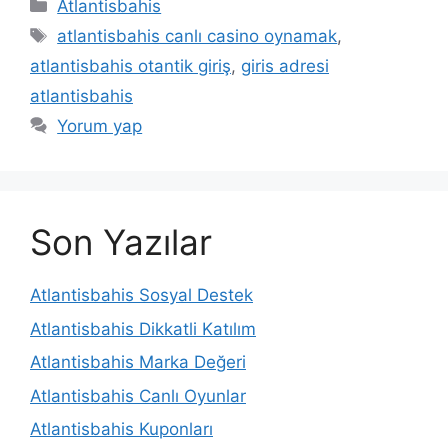
Kategoriler
Atlantisbahis
Etiketler
atlantisbahis canlı casino oynamak
,
atlantisbahis otantik giriş
,
giris adresi
atlantisbahis
Yorum yap
Son Yazılar
Atlantisbahis Sosyal Destek
Atlantisbahis Dikkatli Katılım
Atlantisbahis Marka Değeri
Atlantisbahis Canlı Oyunlar
Atlantisbahis Kuponları