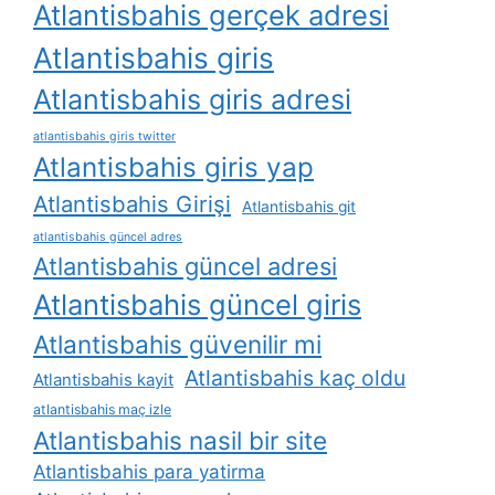
Atlantisbahis gerçek adresi
Atlantisbahis giris
Atlantisbahis giris adresi
atlantisbahis giris twitter
Atlantisbahis giris yap
Atlantisbahis Girişi
Atlantisbahis git
atlantisbahis güncel adres
Atlantisbahis güncel adresi
Atlantisbahis güncel giris
Atlantisbahis güvenilir mi
Atlantisbahis kaç oldu
Atlantisbahis kayit
atlantisbahis maç izle
Atlantisbahis nasil bir site
Atlantisbahis para yatirma