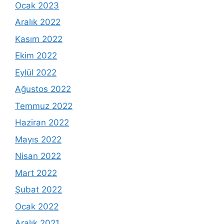
Ocak 2023
Aralık 2022
Kasım 2022
Ekim 2022
Eylül 2022
Ağustos 2022
Temmuz 2022
Haziran 2022
Mayıs 2022
Nisan 2022
Mart 2022
Şubat 2022
Ocak 2022
Aralık 2021