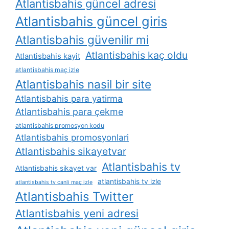
Atlantisbahis güncel adresi
Atlantisbahis güncel giris
Atlantisbahis güvenilir mi
Atlantisbahis kaç oldu
Atlantisbahis kayit
atlantisbahis maç izle
Atlantisbahis nasil bir site
Atlantisbahis para yatirma
Atlantisbahis para çekme
atlantisbahis promosyon kodu
Atlantisbahis promosyonlari
Atlantisbahis sikayetvar
Atlantisbahis tv
Atlantisbahis sikayet var
atlantisbahis tv izle
atlantisbahis tv canli maç izle
Atlantisbahis Twitter
Atlantisbahis yeni adresi