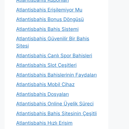
Atlantisbahis Kuponları
Atlantisbahis Erişilemiyor Mu
Atlantisbahis Bonus Döngüsü
Atlantisbahis Bahis Sistemi
Atlantisbahis Güvenilir Bir Bahis
Sitesi
Atlantisbahis Canlı Spor Bahisleri
Atlantisbahis Slot Çeşitleri
Atlantisbahis Bahislerinin Faydaları
Atlantisbahis Mobil Cihaz
Atlantisbahis Dosyaları
Atlantisbahis Online Üyelik Süreci
Atlantisbahis Bahis Sitesinin Çeşitli
Atlantisbahis Hızlı Erişim