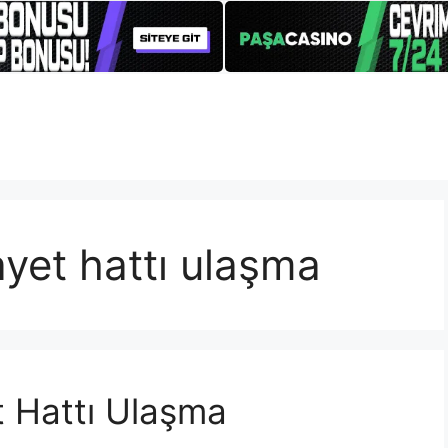
ayet hattı ulaşma
t Hattı Ulaşma