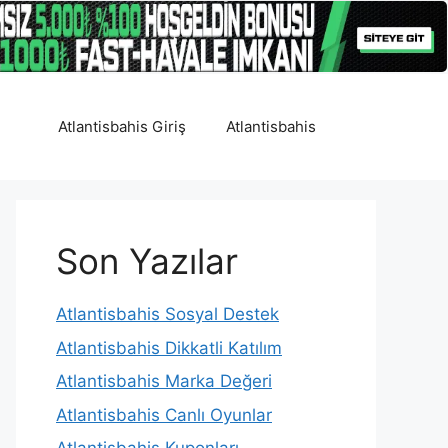
Atlantisbahis Giriş
Atlantisbahis
Son Yazılar
Atlantisbahis Sosyal Destek
Atlantisbahis Dikkatli Katılım
Atlantisbahis Marka Değeri
Atlantisbahis Canlı Oyunlar