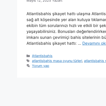
Mayıs 12, 2025
Yazarı:
Atlantisbahis şikayet hattı ulaşma Atlanti
sağ alt köşesinde yer alan kutuya tıklaman
ekibin tüm sorularınızı hızlı ve etkili bir ş
yaşayabilirsiniz. Bonusları değerlendirirk
imkanı sunan çevrimiçi bahis sitelerinin bü
Atlantisbahis şikayet hattı: …
Devamını o
Kategoriler
Atlantisbahis
Etiketler
atlantisbahis masa oyunu türleri
,
atlantisbahis 
Yorum yap