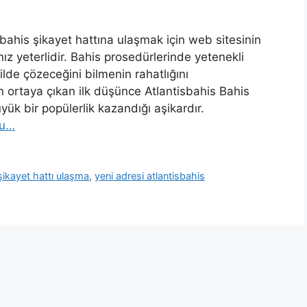
sbahis şikayet hattına ulaşmak için web sitesinin
ız yeterlidir. Bahis prosedürlerinde yetenekli
ekilde çözeceğini bilmenin rahatlığını
en ortaya çıkan ilk düşünce Atlantisbahis Bahis
yük bir popülerlik kazandığı aşikardır.
ku…
şikayet hattı ulaşma
,
yeni adresi atlantisbahis