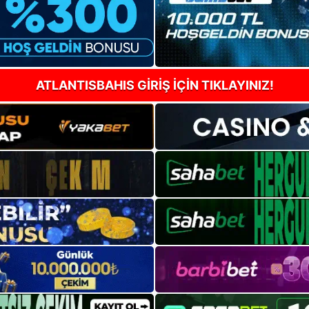
ATLANTISBAHIS GİRİŞ İÇİN TIKLAYINIZ!