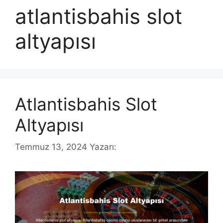
atlantisbahis slot
altyapısı
Atlantisbahis Slot
Altyapısı
Temmuz 13, 2024
Yazarı: