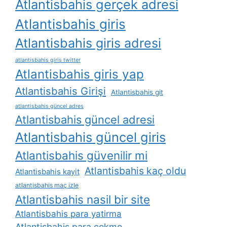
Atlantisbahis gerçek adresi
Atlantisbahis giris
Atlantisbahis giris adresi
atlantisbahis giris twitter
Atlantisbahis giris yap
Atlantisbahis Girişi
Atlantisbahis git
atlantisbahis güncel adres
Atlantisbahis güncel adresi
Atlantisbahis güncel giris
Atlantisbahis güvenilir mi
Atlantisbahis kaç oldu
Atlantisbahis kayit
atlantisbahis maç izle
Atlantisbahis nasil bir site
Atlantisbahis para yatirma
Atlantisbahis para çekme