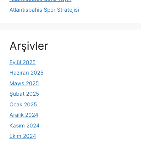
Atlantisbahis Spor Stratejisi
Arşivler
Eylül 2025
Haziran 2025
Mayıs 2025
Şubat 2025
Ocak 2025
Aralık 2024
Kasım 2024
Ekim 2024