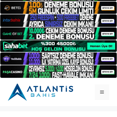
İçeriğe
atla
Menü