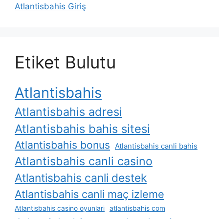
Atlantisbahis Giriş
Etiket Bulutu
Atlantisbahis
Atlantisbahis adresi
Atlantisbahis bahis sitesi
Atlantisbahis bonus
Atlantisbahis canli bahis
Atlantisbahis canli casino
Atlantisbahis canli destek
Atlantisbahis canli maç izleme
Atlantisbahis casino oyunlari
atlantisbahis com