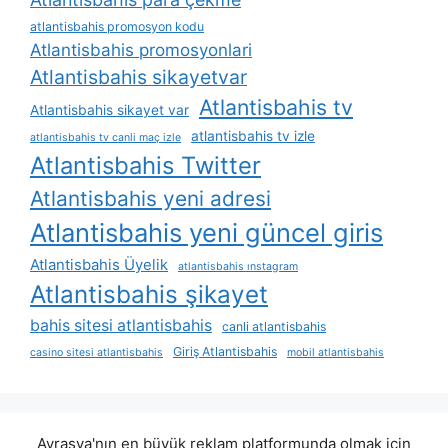
atlantisbahis promosyon kodu
Atlantisbahis promosyonlari
Atlantisbahis sikayetvar
Atlantisbahis tv
Atlantisbahis sikayet var
atlantisbahis tv izle
atlantisbahis tv canli maç izle
Atlantisbahis Twitter
Atlantisbahis yeni adresi
Atlantisbahis yeni güncel giris
Atlantisbahis Üyelik
atlantisbahis ınstagram
Atlantisbahis şikayet
bahis sitesi atlantisbahis
canli atlantisbahis
Giriş Atlantisbahis
casino sitesi atlantisbahis
mobil atlantisbahis
Avrasya'nın en büyük reklam platformunda olmak için