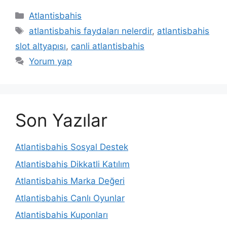
Kategoriler
Atlantisbahis
Etiketler
atlantisbahis faydaları nelerdir
,
atlantisbahis
slot altyapısı
,
canli atlantisbahis
Yorum yap
Son Yazılar
Atlantisbahis Sosyal Destek
Atlantisbahis Dikkatli Katılım
Atlantisbahis Marka Değeri
Atlantisbahis Canlı Oyunlar
Atlantisbahis Kuponları