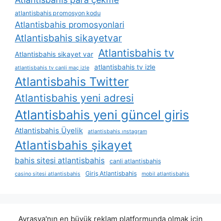
atlantisbahis promosyon kodu
Atlantisbahis promosyonlari
Atlantisbahis sikayetvar
Atlantisbahis tv
Atlantisbahis sikayet var
atlantisbahis tv izle
atlantisbahis tv canli maç izle
Atlantisbahis Twitter
Atlantisbahis yeni adresi
Atlantisbahis yeni güncel giris
Atlantisbahis Üyelik
atlantisbahis ınstagram
Atlantisbahis şikayet
bahis sitesi atlantisbahis
canli atlantisbahis
Giriş Atlantisbahis
casino sitesi atlantisbahis
mobil atlantisbahis
Avrasya'nın en büyük reklam platformunda olmak için