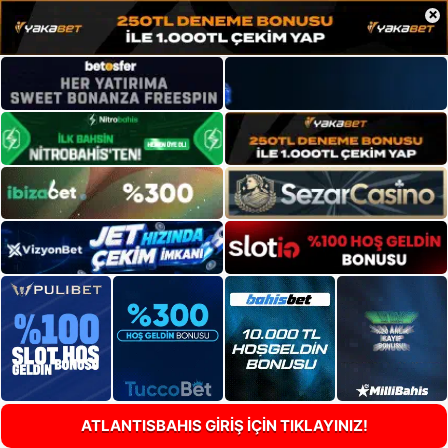
×
ATLANTISBAHIS GİRİŞ İÇİN TIKLAYINIZ!