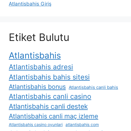
Atlantisbahis Giriş
Etiket Bulutu
Atlantisbahis
Atlantisbahis adresi
Atlantisbahis bahis sitesi
Atlantisbahis bonus
Atlantisbahis canli bahis
Atlantisbahis canli casino
Atlantisbahis canli destek
Atlantisbahis canli maç izleme
Atlantisbahis casino oyunlari
atlantisbahis com