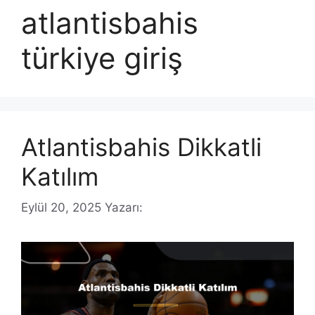
atlantisbahis
türkiye giriş
Atlantisbahis Dikkatli
Katılım
Eylül 20, 2025
Yazarı: