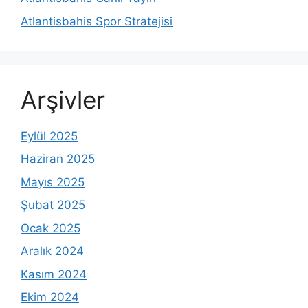
Atlantisbahis Spor Stratejisi
Arşivler
Eylül 2025
Haziran 2025
Mayıs 2025
Şubat 2025
Ocak 2025
Aralık 2024
Kasım 2024
Ekim 2024