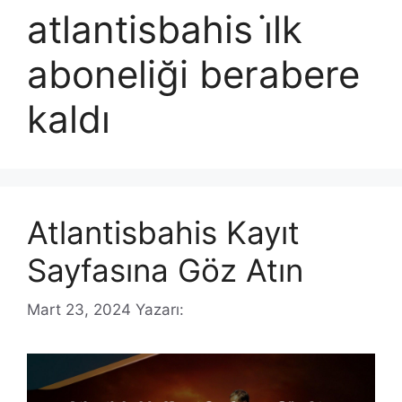
atlantisbahis i̇lk
aboneliği berabere
kaldı
Atlantisbahis Kayıt
Sayfasına Göz Atın
Mart 23, 2024
Yazarı: