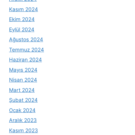
Kasım 2024
Ekim 2024
Eylül 2024
Ağustos 2024
Temmuz 2024
Haziran 2024
Mayıs 2024
Nisan 2024
Mart 2024
Şubat 2024
Ocak 2024
Aralık 2023
Kasım 2023