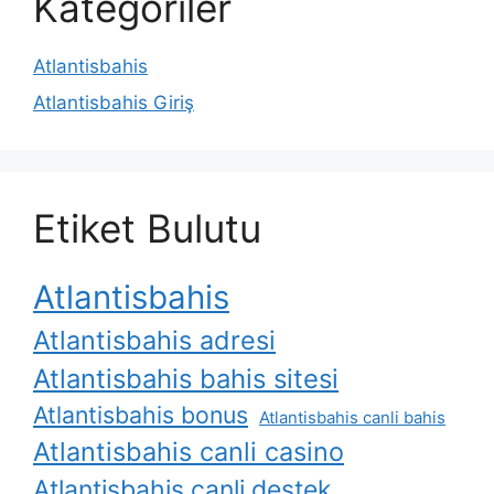
Kategoriler
Atlantisbahis
Atlantisbahis Giriş
Etiket Bulutu
Atlantisbahis
Atlantisbahis adresi
Atlantisbahis bahis sitesi
Atlantisbahis bonus
Atlantisbahis canli bahis
Atlantisbahis canli casino
Atlantisbahis canli destek