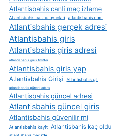
Atlantisbahis canli maç izleme
Atlantisbahis casino oyunlari
atlantisbahis com
Atlantisbahis gerçek adresi
Atlantisbahis giris
Atlantisbahis giris adresi
atlantisbahis giris twitter
Atlantisbahis giris yap
Atlantisbahis Girişi
Atlantisbahis git
atlantisbahis güncel adres
Atlantisbahis güncel adresi
Atlantisbahis güncel giris
Atlantisbahis güvenilir mi
Atlantisbahis kaç oldu
Atlantisbahis kayit
atlantisbahis maç izle