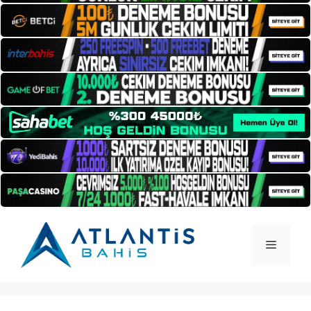
İçeriğe
atla
Menü