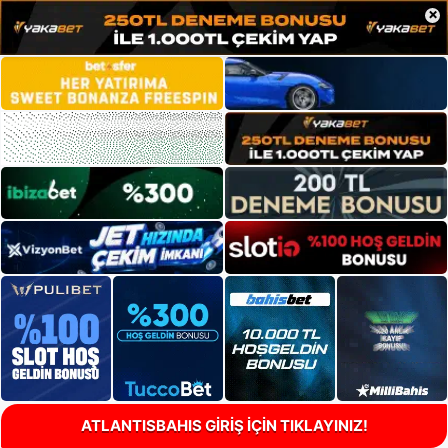
×
ATLANTISBAHIS GİRİŞ İÇİN TIKLAYINIZ!