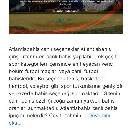
Atlantisbahis canlı seçenekler Atlantisbahis
girişi üzerinden canlı bahis yapılabilecek çeşitli
spor kategorileri içerisinde en heyecan verici
bölüm futbol maçları veya canlı futbol
bahisleridir. Bu seçenek tenis, basketbol, ​​
hentbol, ​​voleybol gibi spor tutkunlarına geniş bir
yelpazede bahis seçeneği sunmaktadır. Sitenin
canlı bahis özelliği çoğu zaman yüksek bahis
oranları sunmaktadır. Atlantisbahis canlı bahis
ipuçları nelerdir? Çeşitli tahmin …
Devamını
oku…