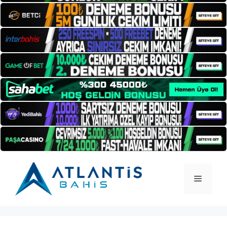
İçeriğe
atla
Menü