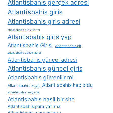
Atlantisbahis gerçek adresi
Atlantisbahis giris
Atlantisbahis giris adresi
atlantisbahis giris twitter
Atlantisbahis giris yap
Atlantisbahis Girişi
Atlantisbahis git
atlantisbahis güncel adres
Atlantisbahis güncel adresi
Atlantisbahis güncel giris
Atlantisbahis güvenilir mi
Atlantisbahis kaç oldu
Atlantisbahis kayit
atlantisbahis maç izle
Atlantisbahis nasil bir site
Atlantisbahis para yatirma
Atlantisbahis para çekme