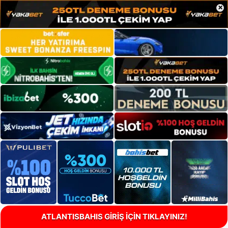
×
ATLANTISBAHIS GİRİŞ İÇİN TIKLAYINIZ!