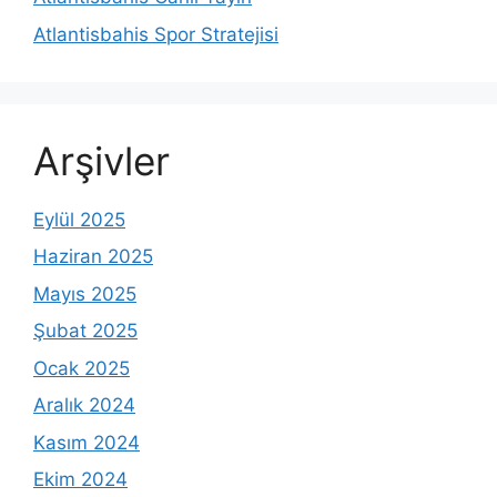
Atlantisbahis Spor Stratejisi
Arşivler
Eylül 2025
Haziran 2025
Mayıs 2025
Şubat 2025
Ocak 2025
Aralık 2024
Kasım 2024
Ekim 2024