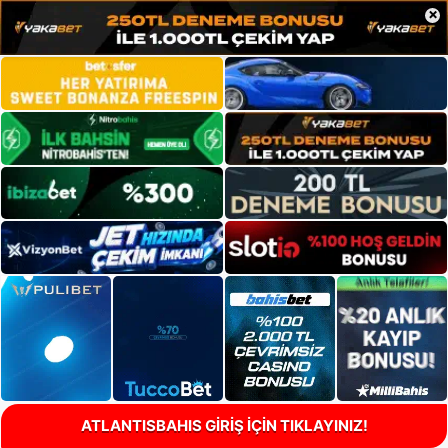
×
ATLANTISBAHIS GİRİŞ İÇİN TIKLAYINIZ!