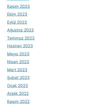
Kasım 2023
Ekim 2023
Eylül 2023
Ağustos 2023
Temmuz 2023
Haziran 2023
Mayıs 2023
Nisan 2023
Mart 2023
Şubat 2023
Ocak 2023
Aralık 2022
Kasım 2022