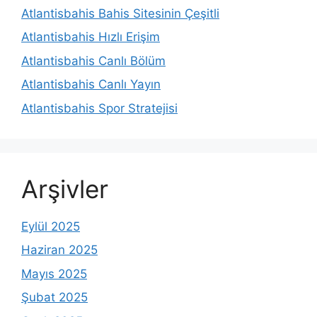
Atlantisbahis Bahis Sitesinin Çeşitli
Atlantisbahis Hızlı Erişim
Atlantisbahis Canlı Bölüm
Atlantisbahis Canlı Yayın
Atlantisbahis Spor Stratejisi
Arşivler
Eylül 2025
Haziran 2025
Mayıs 2025
Şubat 2025