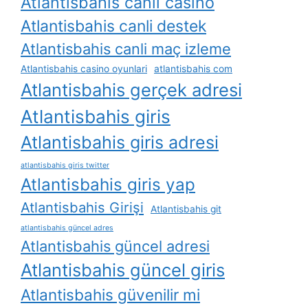
Atlantisbahis canli casino
Atlantisbahis canli destek
Atlantisbahis canli maç izleme
Atlantisbahis casino oyunlari
atlantisbahis com
Atlantisbahis gerçek adresi
Atlantisbahis giris
Atlantisbahis giris adresi
atlantisbahis giris twitter
Atlantisbahis giris yap
Atlantisbahis Girişi
Atlantisbahis git
atlantisbahis güncel adres
Atlantisbahis güncel adresi
Atlantisbahis güncel giris
Atlantisbahis güvenilir mi