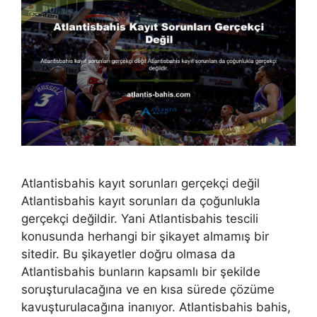
Atlantisbahis kayıt sorunları gerçekçi değil
Atlantisbahis kayıt sorunları da çoğunlukla
gerçekçi değildir. Yani Atlantisbahis tescili
konusunda herhangi bir şikayet almamış bir
sitedir. Bu şikayetler doğru olmasa da
Atlantisbahis bunların kapsamlı bir şekilde
soruşturulacağına ve en kısa sürede çözüme
kavuşturulacağına inanıyor. Atlantisbahis bahis,