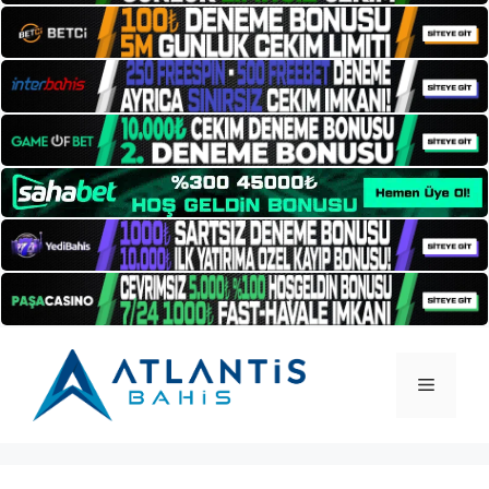
İçeriğe
atla
Menü