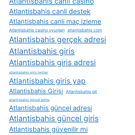
Atlantisbahis canli casino
Atlantisbahis canli destek
Atlantisbahis canli maç izleme
Atlantisbahis casino oyunlari
atlantisbahis com
Atlantisbahis gerçek adresi
Atlantisbahis giris
Atlantisbahis giris adresi
atlantisbahis giris twitter
Atlantisbahis giris yap
Atlantisbahis Girişi
Atlantisbahis git
atlantisbahis güncel adres
Atlantisbahis güncel adresi
Atlantisbahis güncel giris
Atlantisbahis güvenilir mi